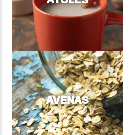
ATOLES
ATOLES
Bebidas elaboradas a partir de una mezcla de
AVENAS
cereales (maíz, soya y avena) fortificados con
vitaminas y minerales para ser consumido como
bebidas calientes o frías.