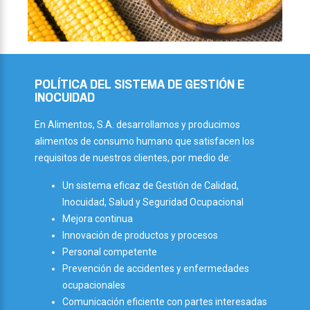
POLÍTICA DEL SISTEMA DE GESTIÓN E
INOCUIDAD
HARINAS Y SÉMOLAS DE MAÍZ
En Alimentos, S.A. desarrollamos y producimos
alimentos de consumo humano que satisfacen los
Sémolas de Maíz, Harinas de maíz pre-cocidas y
requisitos de nuestros clientes, por medio de:
crudas, avena y derivado de arroz, libres de
impurezas para uso en la industria alimenticia como
Un sistema eficaz de Gestión de Calidad,
materia prima.
Inocuidad, Salud y Seguridad Ocupacional
Mejora continua
Innovación de productos y procesos
Personal competente
Prevención de accidentes y enfermedades
ocupacionales
Comunicación eficiente con partes interesadas