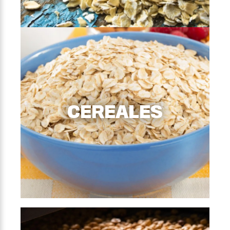
AVENAS
CEREALES
Hojuelas precocidas de grano de avena fortificado
con vitaminas y minerales para ser consumida
como cereal o bebida caliente.