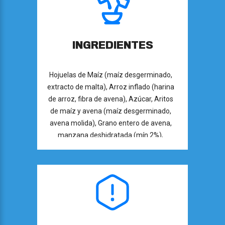
INGREDIENTES
Hojuelas de Maíz (maíz desgerminado,
extracto de malta), Arroz inflado (harina
de arroz, fibra de avena), Azúcar, Aritos
de maíz y avena (maíz desgerminado,
avena molida), Grano entero de avena,
manzana deshidratada (mín.2%),
glucosa, sal, extracto de malta en polvo,
miel, vitaminas y mineral (ácido
ascórbico, ascorbato de sodio,
nicotinamida, vitamina A como palmitato,
hierro, pantotenato de calcio, vitamina
D3, clorhidrato de piridoxina, vitamina
B12, riboflavina, mononitrato de tiamina,