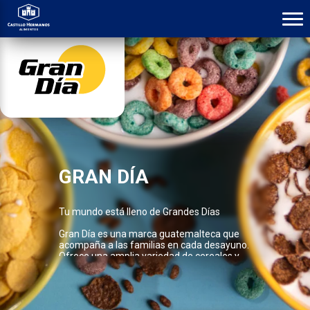
GRAN DÍA
Tu mundo está lleno de Grandes Días
Gran Día es una marca guatemalteca que
acompaña a las familias en cada desayuno.
Ofrece una amplia variedad de cereales y
granolas, desde clásicas hojuelas como
Corn Flakes, Choco Chiwi, Dulciaritos,
Multicereal, hasta granolas con deliciosas
combinaciones de almendra, pasas,