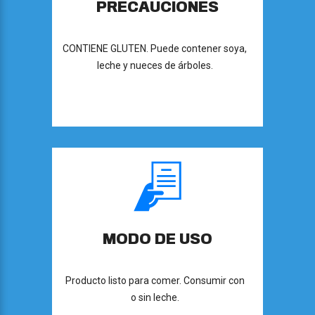
PRECAUCIONES
ácido fólico), sabor natural y artificial,
caramelo IV (colorante natural) y BHT
(antioxidante).
CONTIENE GLUTEN. Puede contener soya,
leche y nueces de árboles.
MODO DE USO
Producto listo para comer. Consumir con
o sin leche.