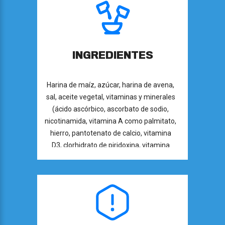
INGREDIENTES
Harina de maíz, azúcar, harina de avena,
sal, aceite vegetal, vitaminas y minerales
(ácido ascórbico, ascorbato de sodio,
nicotinamida, vitamina A como palmitato,
hierro, pantotenato de calcio, vitamina
D3, clorhidrato de piridoxina, vitamina
B12, riboflavina, mononitrato de tiamina y
ácido fólico), sabor artificial de frutas,
mono y diglicéridos (emulsificante),
dióxido de titanio, tartracina, rojo allura
AC y azul brillante FCF (colorantes) y BHT
(antioxidante).