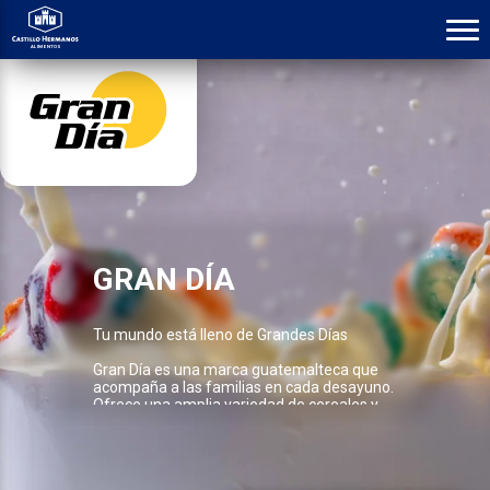
GRAN DÍA
Tu mundo está lleno de Grandes Días
Gran Día es una marca guatemalteca que
acompaña a las familias en cada desayuno.
Ofrece una amplia variedad de cereales y
granolas, desde clásicas hojuelas como
Corn Flakes, Choco Chiwi, Dulciaritos,
Multicereal, hasta granolas con deliciosas
combinaciones de almendra, pasas,